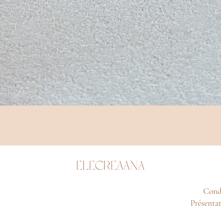
Aperçu rapide
ELECREAANA
Condi
Présentat