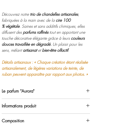
Découvrez notre
trio de chandelles artisanales
,
fabriquées à la main avec de la
cire 100
% végétale
. Saines et sans additifs chimiques, elles
diffusent des
parfums raffinés
tout en apportant une
touche décorative élégante grâce à leurs
couleurs
douces travaillée en dégradé.
Un plaisir pour les
sens, mêlant
artisanat
et
bien-être olfactif
.
Détails artisanaux : « Chaque création étant réalisée
artisanalement, de légères variations de teinte, de
ruban peuvent apparaître par rapport aux photos. »
Le parfum "Aurora"
"Aurora"
est une fragrance délicate et raffinée.
Informations produit
Les notes fraîches et fruitées de B
ergamote
et de
P
omme
s'accordent à un cœur de
Fleurs blanches
et
Travail artisanal, possibilité de variations.
de M
usc
, avant de laisser place à la chaleur du
Composition
S
antal et des Bois précieux
.