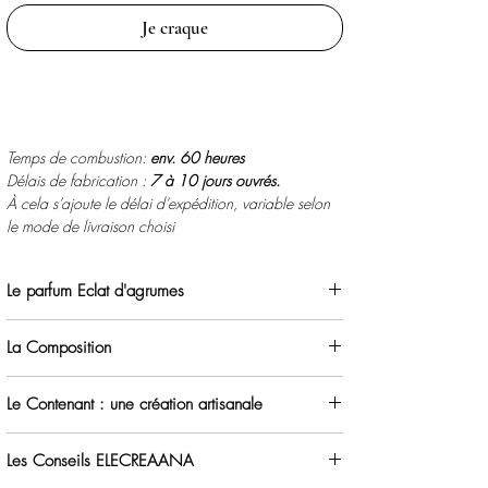
Je craque
Temps de combustion:
env. 60 heures
Délais de fabrication :
7 à 10 jours ouvrés.
À cela s’ajoute le délai d’expédition, variable selon
le mode de livraison choisi
Le parfum Eclat d'agrumes
Famille olfactive : hespéridée aromatique
La Composition
Un parfum vif et lumineux, comme une bouffée
La cire:
d’énergie à l’état pur.
Le Contenant : une création artisanale
100% végétale naturelle colza et soja
Dès les premières notes,
les agrumes
prennent place
Sans OGM ( organismes génétiquement modifiés)
Contenant en
grès beige chamotté
. Son émaillage
en mêlant
l’orange
éclatante et
la citronnelle
Non nocive
Les Conseils ELECREAANA
est discret et transparent.
vivifiante s’allient à la fraîcheur camphrée de
Sans pesticides et sans additifs