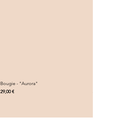
Bougie - "Aurora"
Bougie - "Aurora"
Prix
Prix
29,00 €
38,00 €