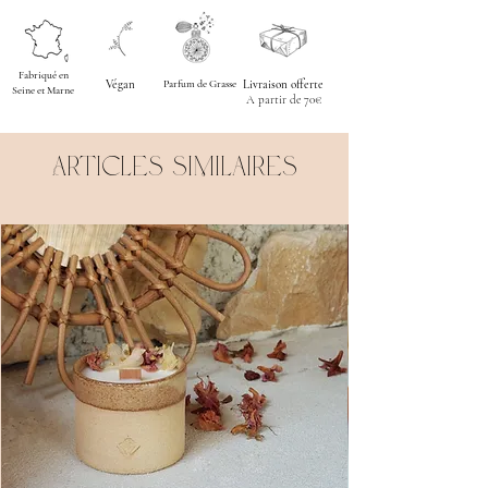
En cas de contact avec la peau rincer la peau à
l'eau froide.
En cas d'incident, contacter le centre antipoison.
Fabriqué en
Végan
Parfum de Grasse
Livraison offerte
Seine et Marne
A partir de 70€
Articles similaires