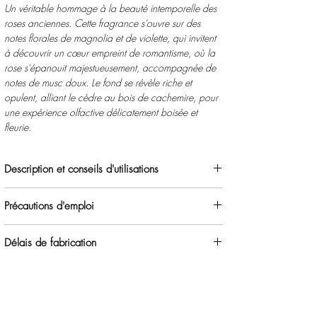
Un véritable hommage à la beauté intemporelle des
roses anciennes. Cette fragrance s'ouvre sur des
notes florales de magnolia et de violette, qui invitent
à découvrir un cœur empreint de romantisme, où la
rose s'épanouit majestueusement, accompagnée de
notes de musc doux. Le fond se révèle riche et
opulent, alliant le cèdre au bois de cachemire, pour
une expérience olfactive délicatement boisée et
fleurie.
Description et conseils d'utilisations
Flacon de 100ml.
Précautions d'emploi
Un parfum à vaporiser dans votre intérieur et sur vos
textiles de maison.
Evitez de vaporiser sur le cuir ou autres textiles
Bien agiter le flacon avant chaque utilisation.
Délais de fabrication
sensibles aux liquides.
Conserver à l'écart de la chaleur et des sources
7 à 9 jours selon l'article commandé.
d'étincelles et ou de flammes.
Attention ce délai est à ajouter au délais de livraison.
Peut provoquer des réactions allergiques.
Tenir hors de portée des enfants.