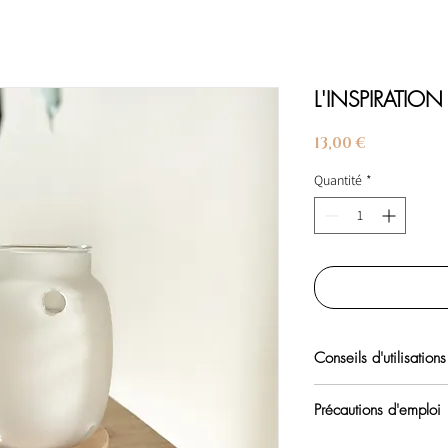
L'INSPIRATION
Prix
13,00 €
Quantité
*
Conseils d'utilisations
Placez la bougie chauff
Précautions d'emploi
brûleur et votre fondan
Celui-ci va fondre déli
Ne pas laissez sans sur