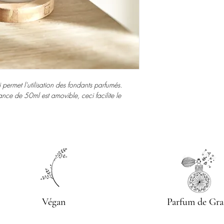
chauffe plat une fois a
Disposer le brûleur sur
La flamme n'étant pas e
Ne pas déplacer pendan
s'évaporera.
Risque de brûlure.
Vous pouvez donc réutil
que celui-ci n’a plus d'
Petit plus si vous souh
bougie chauffe plat, at
placez votre brûleur a
i permet l'utilisation des fondants parfumés.
Ce procédé vous permettr
nce de 50ml est amovible, ceci facilite le
Végan
Parfum de Gra