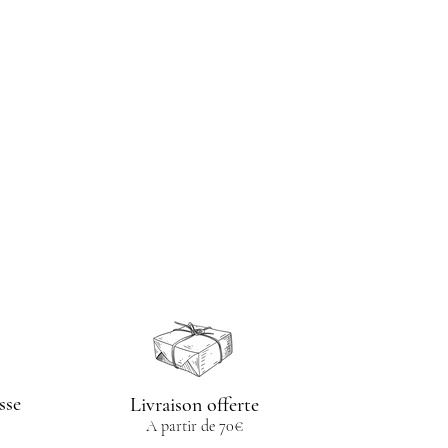
llumée.
 une surface plane.
n contact avec la cire, seul le parfum
t la diffusion.
iser votre fondant à volonté jusqu'à
odeur.
aitez changer de parfum éteignez la
tendez le durcissement de la cire et
u congélateur 10 min.
e de retirer votre cire sans effort.
sse
Livraison offerte
A partir de 70€