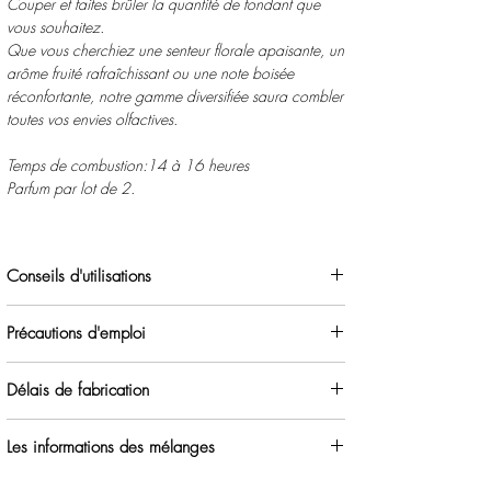
Couper et faites brûler la quantité de fondant que
vous souhaitez.
Que vous cherchiez une senteur florale apaisante, un
arôme fruité rafraîchissant ou une note boisée
réconfortante, notre gamme diversifiée saura combler
toutes vos envies olfactives.
Temps de combustion:14 à 16 heures
Parfum par lot de 2.
Conseils d'utilisations
Il vous faut un brûleur, une bougie chauffe plat, un
Précautions d'emploi
allume feu et un fondant parfumé.
Placez la bougie chauffe plat dans la partie
Ne pas laissez sans surveillance.
inférieure du brûleur et votre fondant parfumé dans la
Délais de fabrication
Non comestible.
partie supérieure.Celui-ci va fondre délicatement sous
Disposer le brûleur sur une surface plane.
7 jours pour la fabrication.
la chaleur de la bougie chauffe plat une fois
Ne pas déplacer pendant la diffusion.
Les informations des mélanges
allumée.
Risque de brûlure.
La flamme n'étant pas en contact avec la cire, seul le
Retrouvez toute les informations sur les mélanges
ici
.